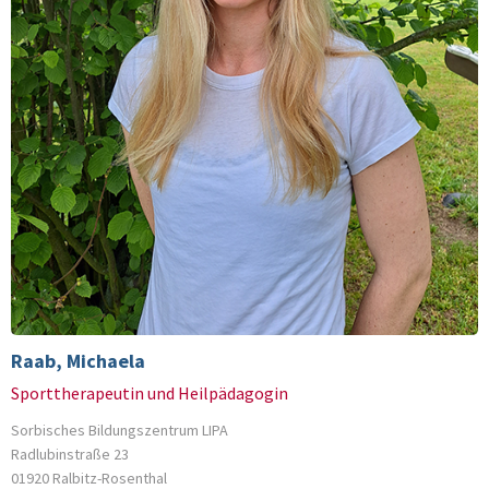
Raab, Michaela
Sporttherapeutin und Heilpädagogin
Sorbisches Bildungszentrum LIPA
Radlubinstraße 23
01920 Ralbitz-Rosenthal